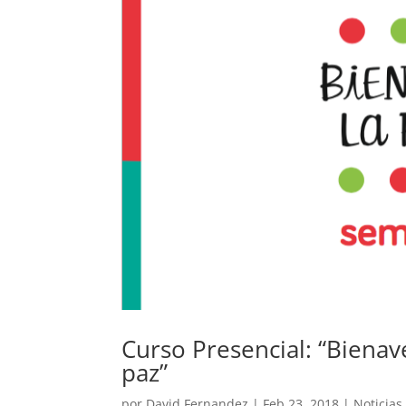
Curso Presencial: “Bienav
paz”
por
David Fernandez
|
Feb 23, 2018
|
Noticias